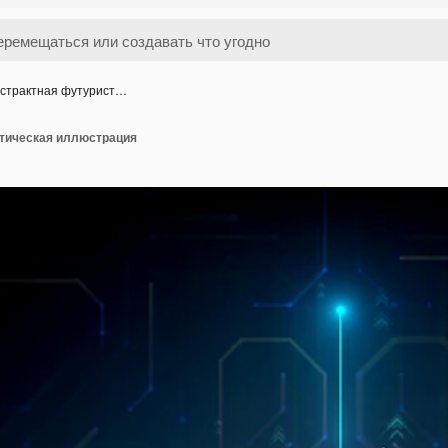
страктная футурист…
тическая иллюстрация