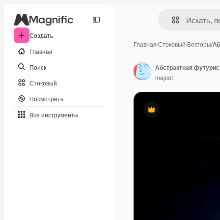
Создать
Главная
/
Стоковый
/
Векторы
/
Аб
Главная
Поиск
Абстрактная футурис
majcot
Стоковый
Посмотреть
Премиум
Все инструменты