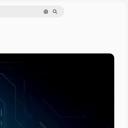
Поиск по изображению
Поиск