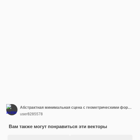
Абстрактная минимальная сцена с геометрическими формами. цилиндр деревянный подиум в белом фоне с листьями. презентация продукта. Подиум, пьедестал или перрон. 3d
user8285578
Вам также могут понравиться эти векторы