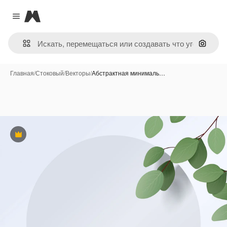
Magnific
Close menu
Поиск 
Главная
/
Стоковый
/
Векторы
/
Абстрактная минималь…
Премиум