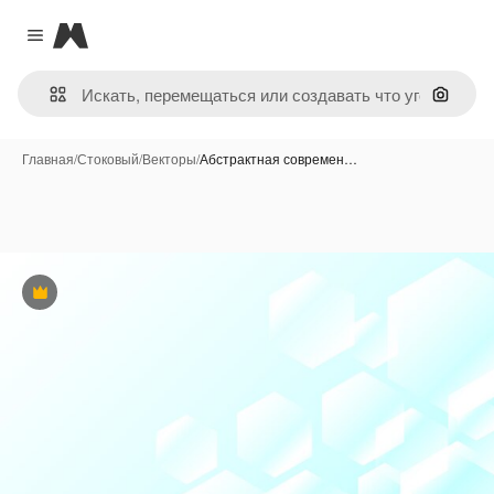
Magnific
Close menu
Поиск 
Главная
/
Стоковый
/
Векторы
/
Абстрактная современ…
Премиум