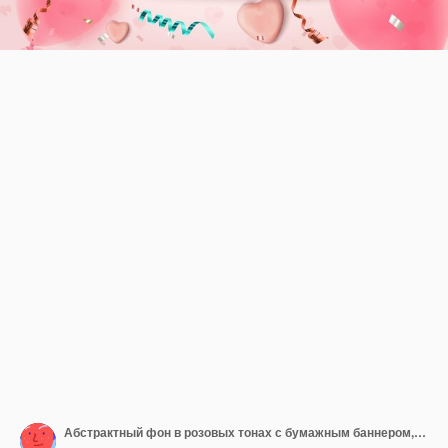
Абстрактный фон в розовых тонах с бумажным баннером, конфетами, воздушными шарами, конфетти и лентами.