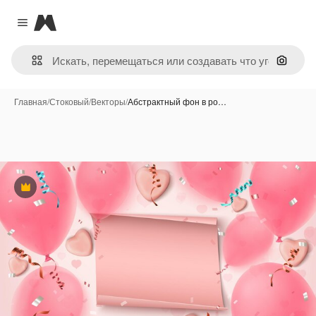
Magnific
Close menu
Поиск 
Главная
/
Стоковый
/
Векторы
/
Абстрактный фон в ро…
Премиум