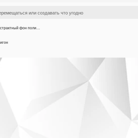
страктный фон поли…
игон