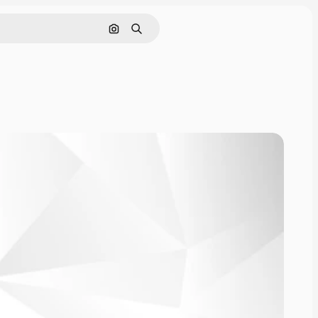
Поиск по изображению
Поиск