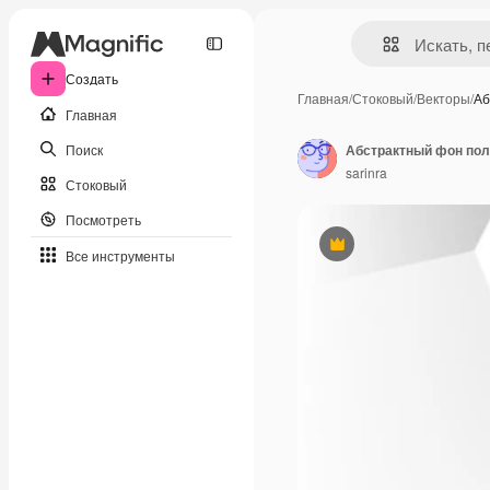
Создать
Главная
/
Стоковый
/
Векторы
/
Аб
Главная
Поиск
Абстрактный фон пол
sarinra
Стоковый
Посмотреть
Премиум
Все инструменты