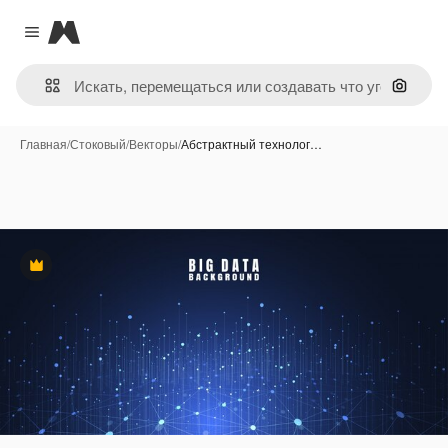
Magnific
Close menu
Поиск 
Главная
/
Стоковый
/
Векторы
/
Абстрактный технолог…
Премиум