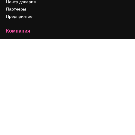
Центр доверия
Партнеры
Предприятие
Компания
Цены
О нас
Reviews
Вакансии
Поиск тенденций
Блог
События
Slidesgo
Продайте свой контент
Помещение для прессы
Ищете magnific.ai
Связаться с нами