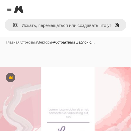
Magnific
Close menu
Поиск 
Главная
/
Стоковый
/
Векторы
/
Абстрактный шаблон с…
Премиум