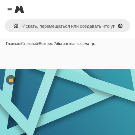
Magnific
Close menu
Поиск 
Главная
/
Стоковый
/
Векторы
/
Абстрактная форма тр…
Премиум