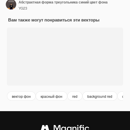
Абстрактная форма треугольника синий цвет фона
YG23
Вам также могут понравиться эти векторы
вектор фон
красный фон
red
background red
син