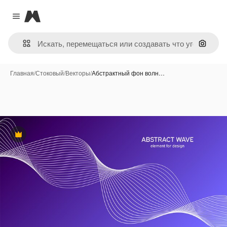
Magnific
Close menu
Поиск 
Главная
/
Стоковый
/
Векторы
/
Абстрактный фон волн…
Премиум