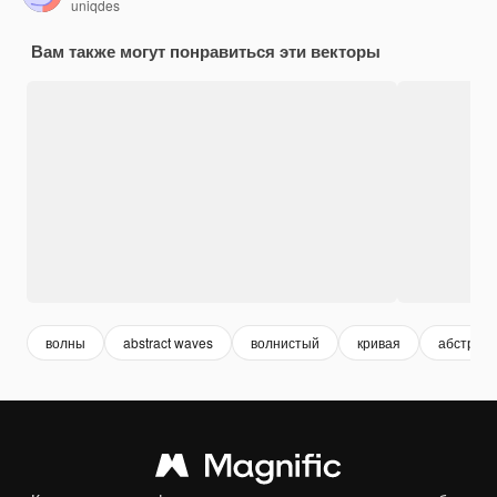
uniqdes
Вам также могут понравиться эти векторы
волны
abstract waves
волнистый
кривая
абстракц