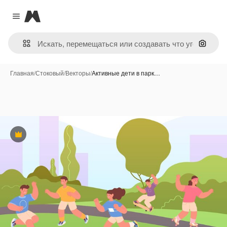
Magnific
Close menu
Поиск 
Главная
/
Стоковый
/
Векторы
/
Активные дети в парк…
Премиум