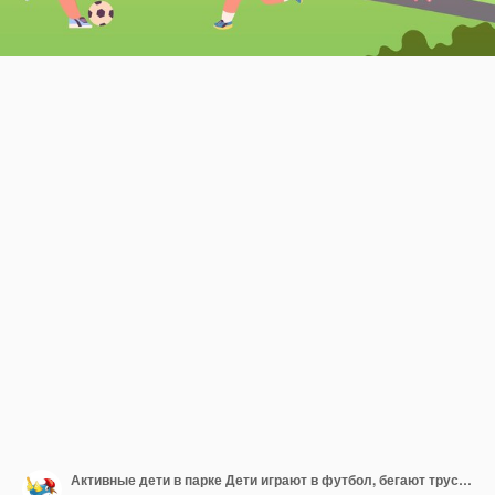
Активные дети в парке Дети играют в футбол, бегают трусцой, катаются на скейтборде, векторная иллюстрация занятий спортом на открытом воздухе