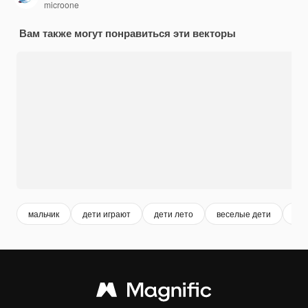
microone
Вам также могут понравиться эти векторы
мальчик
дети играют
дети лето
веселые дети
kid