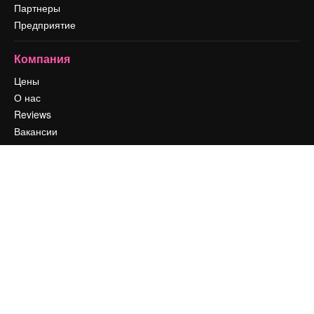
Партнеры
Предприятие
Компания
Цены
О нас
Reviews
Вакансии
Поиск тенденций
Блог
События
Slidesgo
Продайте свой контент
Помещение для прессы
Ищете magnific.ai
Связаться с нами
Клиентская поддержка