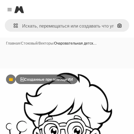
Magnific
Close menu
Поиск 
Главная
/
Стоковый
/
Векторы
/
Очаровательная детск…
Созданные при помощи ИИ
Премиум