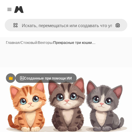
Magnific
Close menu
Поиск 
Главная
/
Стоковый
/
Векторы
/
Прекрасные три кошки…
Созданные при помощи ИИ
Премиум