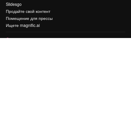
Slidesgo
Продайте свой контент
Помещение для прессы
Ищете magnific.ai
Связаться с нами
Клиентская поддержка
Instagram
YouTube
LinkedIn
TikTok
Discord
X
Reddit
Copyright © 2010-
2026
Freepik Company S.L.U.
Все права защищены
.