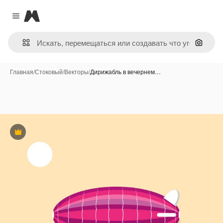
Magnific
Close menu
Поиск 
Главная
/
Стоковый
/
Векторы
/
Дирижабль в вечернем…
Премиум