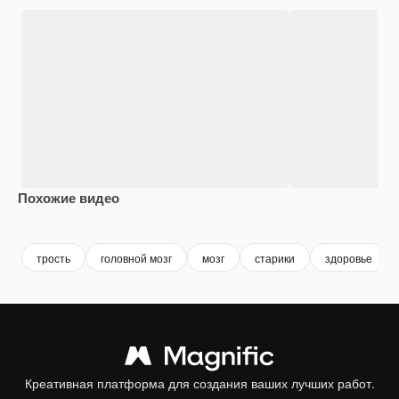
Похожие видео
Premium
Premium
Сгенерировано с помощью ИИ
Premium
Premium
Сгенериров
трость
головной мозг
мозг
старики
здоровье
Креативная платформа для создания ваших лучших работ.