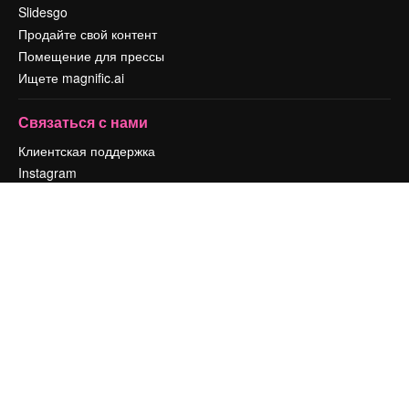
Slidesgo
Продайте свой контент
Помещение для прессы
Ищете magnific.ai
Связаться с нами
Клиентская поддержка
Instagram
YouTube
LinkedIn
TikTok
Discord
X
Reddit
Copyright © 2010-
2026
Freepik Company S.L.U.
Все права защищены
.