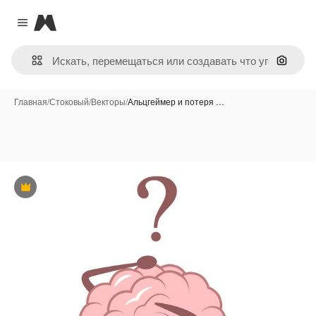
Magnific
Close menu
Поиск 
Главная
/
Стоковый
/
Векторы
/
Альцгеймер и потеря …
Премиум