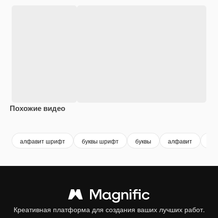
Похожие видео
Premium
Premium
Premium
Premium
алфавит шрифт
буквы шрифт
буквы
алфавит
бут
Креативная платформа для создания ваших лучших работ.