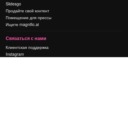
Slidesgo
Продайте свой контент
Помещение для прессы
Ищете magnific.ai
Связаться с нами
Клиентская поддержка
Instagram
YouTube
LinkedIn
TikTok
Discord
X
Reddit
Copyright © 2010-
2026
Freepik Company S.L.U.
Все права защищены
.