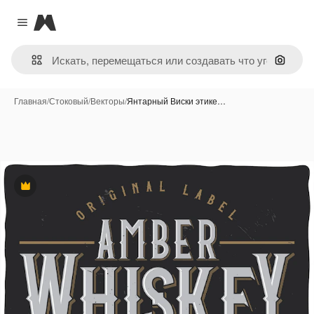
Magnific
Close menu
Поиск 
Главная
/
Стоковый
/
Векторы
/
Янтарный Виски этике…
Премиум