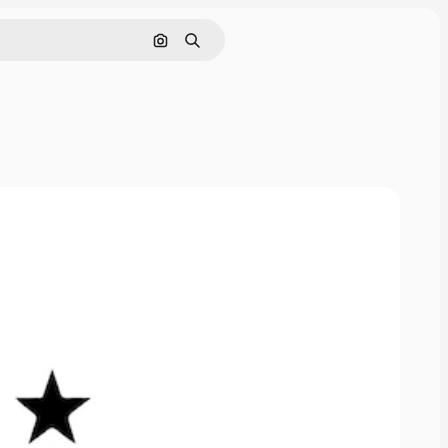
Поиск по изображению
Поиск