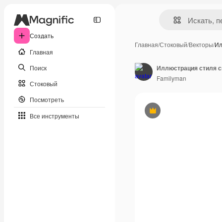
Создать
Главная
/
Стоковый
/
Векторы
/
Ил
Главная
Поиск
Иллюстрация стиля с
Familyman
Стоковый
Посмотреть
Премиум
Все инструменты