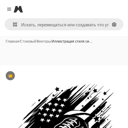
Magnific
Close menu
Поиск 
Главная
/
Стоковый
/
Векторы
/
Иллюстрация стиля си…
Премиум