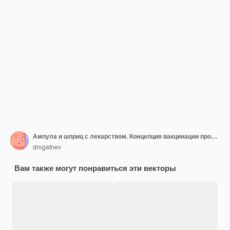
Ампула и шприц с лекарством. Концепция вакцинации против коронавируса covid 19. Иглы для инъекционных шприцев. Медицинское оборудование. Здравоохранение, больница и медицинская диагностика.
drogatnev
Вам также могут понравиться эти векторы