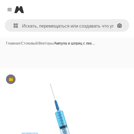
Magnific
Close menu
Поиск 
Главная
/
Стоковый
/
Векторы
/
Ампула и шприц с лек…
Премиум