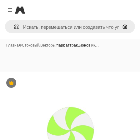
Magnific
Close menu
Поиск 
Главная
/
Стоковый
/
Векторы
/
парк аттракционов ик…
Премиум