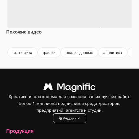
Похожие видео
Premium
Premium
статистика
график
анализ данных
аналитика
ана
Креативная платформа для создания ваших лучших работ.
Более 1 миллиона подписчиков среди креаторов,
предприятий, агентств и студий.
Pусский
Продукция