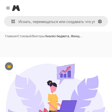
Magnific
Close menu
Поиск 
Главная
/
Стоковый
/
Векторы
/
Анализ бюджета. Женщ…
Премиум