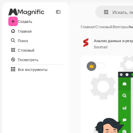
Создать
Главная
/
Стоковый
/
Векторы
/
Ан
Главная
Поиск
Анализ данных и резу
Sarshad
Стоковый
Посмотреть
Премиум
Все инструменты