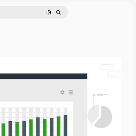
Поиск по изображению
Поиск