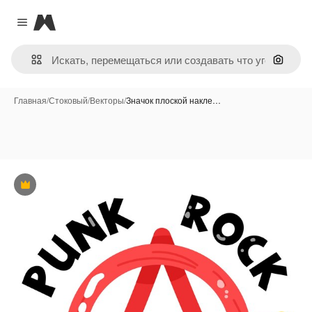
Magnific
Close menu
Поиск 
Главная
/
Стоковый
/
Векторы
/
Значок плоской накле…
Премиум