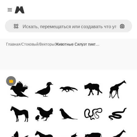
Magnific
Close menu
Поиск 
Главная
/
Стоковый
/
Векторы
/
Животные Силуэт пикт…
Премиум