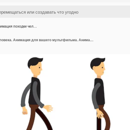
имация походки чел…
Анимация походки человека. Анимация для вашего мультфильма. Анимация движения персонажа