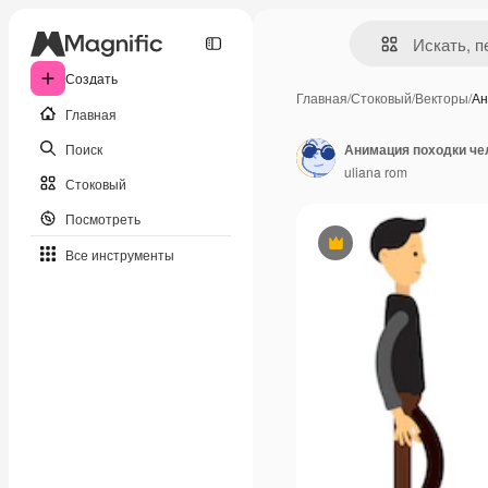
Создать
Главная
/
Стоковый
/
Векторы
/
Ан
Главная
Поиск
uliana rom
Стоковый
Посмотреть
Премиум
Все инструменты