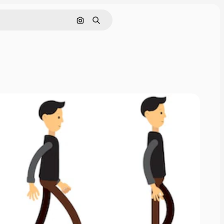
Поиск по изображению
Поиск