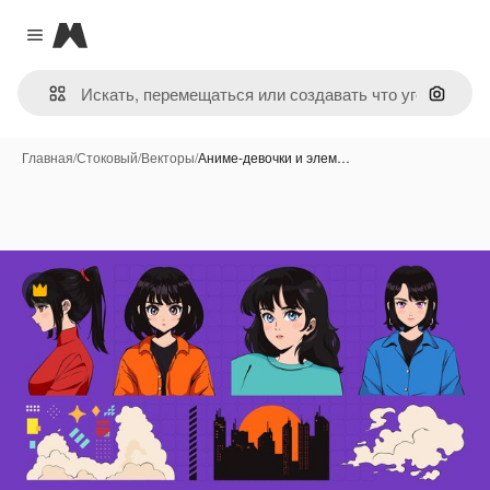
Magnific
Close menu
Поиск 
Главная
/
Стоковый
/
Векторы
/
Аниме-девочки и элем…
Премиум