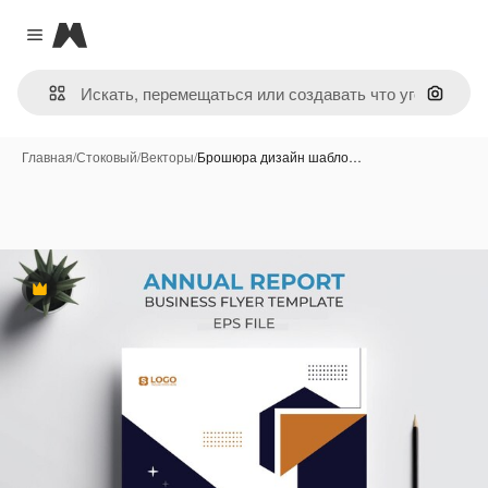
Magnific
Close menu
Поиск 
Главная
/
Стоковый
/
Векторы
/
Брошюра дизайн шабло…
Премиум