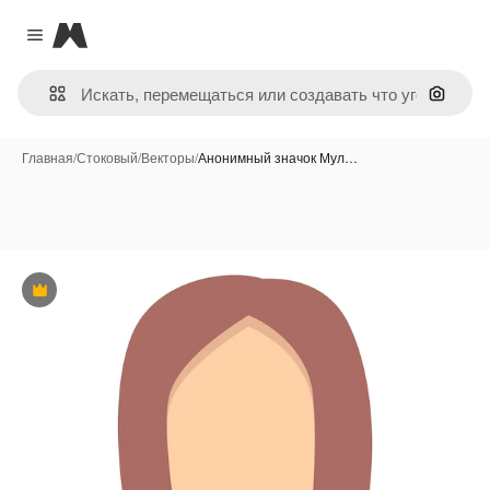
Magnific
Close menu
Поиск 
Главная
/
Стоковый
/
Векторы
/
Анонимный значок Мул…
Премиум