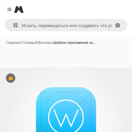
Magnific
Close menu
Поиск 
Главная
/
Стоковый
/
Векторы
/
Шаблон приложения зн…
Премиум