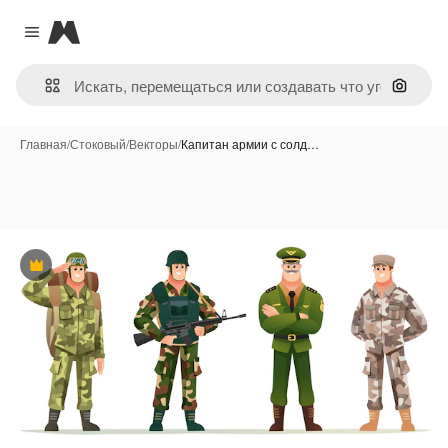
Magnific
Close menu
Поиск 
Главная
/
Стоковый
/
Векторы
/
Капитан армии с солд…
Премиум