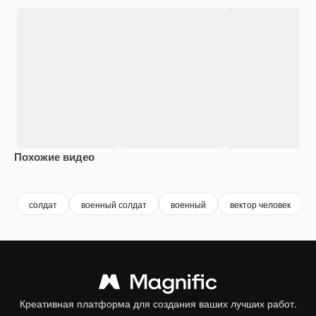
Похожие видео
Premium
Premium
Premium
Premium
Сгенериров
солдат
военный солдат
военный
вектор человек
Креативная платформа для создания ваших лучших работ.