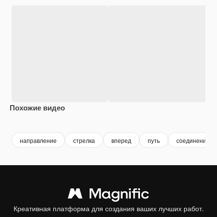
Похожие видео
Premium
Premium
Premium
Premium
направление
стрелка
вперед
путь
соединение
Креативная платформа для создания ваших лучших работ.