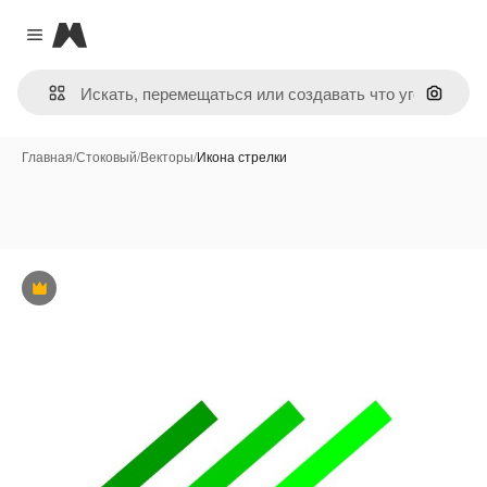
Magnific
Close menu
Поиск 
Главная
/
Стоковый
/
Векторы
/
Икона стрелки
Премиум