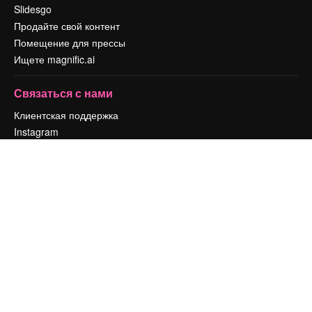
Slidesgo
Продайте свой контент
Помещение для прессы
Ищете magnific.ai
Связаться с нами
Клиентская поддержка
Instagram
YouTube
LinkedIn
TikTok
Discord
X
Reddit
Copyright © 2010-
2026
Freepik Company S.L.U.
Все права защищены
.