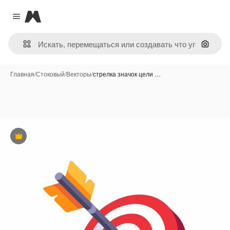
Magnific
Close menu
Поиск 
Главная
/
Стоковый
/
Векторы
/
стрелка значок цели …
Премиум