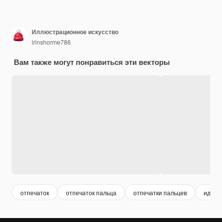
Иллюстрационное искусство
irinshorme786
Вам также могут понравиться эти векторы
отпечаток
отпечаток пальца
отпечатки пальцев
идент