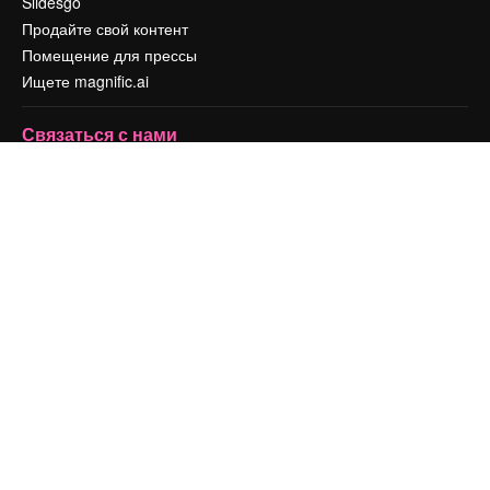
Slidesgo
Продайте свой контент
Помещение для прессы
Ищете magnific.ai
Связаться с нами
Клиентская поддержка
Instagram
YouTube
LinkedIn
TikTok
Discord
X
Reddit
Copyright © 2010-
2026
Freepik Company S.L.U.
Все права защищены
.