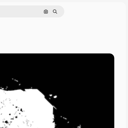
Поиск по изображению
Поиск