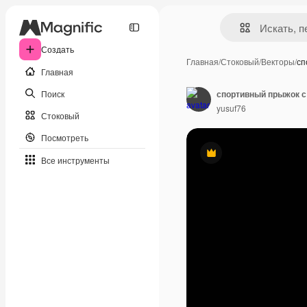
Создать
Главная
/
Стоковый
/
Векторы
/
сп
Главная
Поиск
спортивный прыжок 
yusuf76
Стоковый
Посмотреть
Премиум
Все инструменты