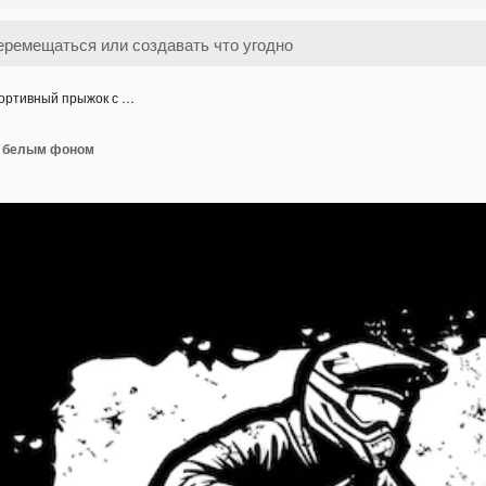
ортивный прыжок с …
с белым фоном