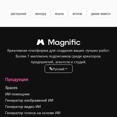
Premium
Premium
австралия
кенгуру
коала
animal
дикие животные
Креативная платформа для создания ваших лучших работ.
Более 1 миллиона подписчиков среди креаторов,
предприятий, агентств и студий.
Pусский
Продукция
Spaces
ИИ-помощник
Генератор изображений ИИ
Генератор видео ИИ
Генератор голоса на основе ИИ