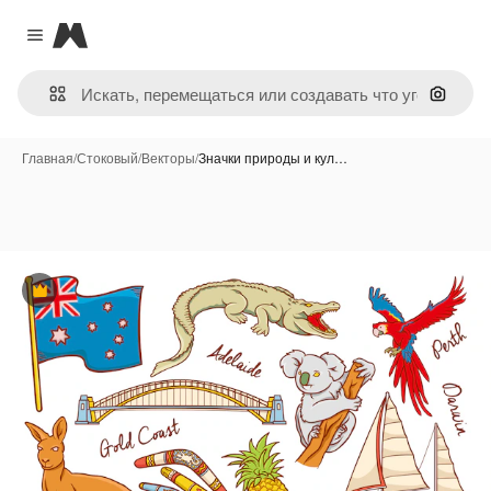
Magnific
Close menu
Поиск 
Главная
/
Стоковый
/
Векторы
/
Значки природы и кул…
Премиум