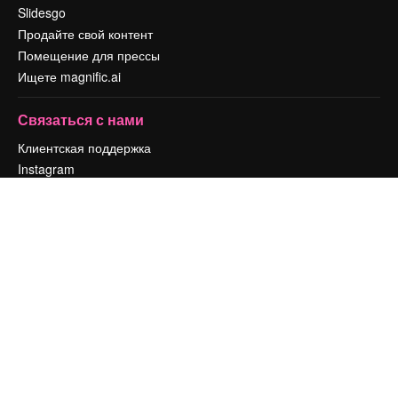
Slidesgo
Продайте свой контент
Помещение для прессы
Ищете magnific.ai
Связаться с нами
Клиентская поддержка
Instagram
YouTube
LinkedIn
TikTok
Discord
X
Reddit
Copyright © 2010-
2026
Freepik Company S.L.U.
Все права защищены
.