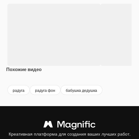
Похожие видео
Premium
Premium
Сгенерировано с помощью ИИ
Premium
Premium
Сгенериров
радуга
радуга фон
бабушка дедушка
Креативная платформа для создания ваших лучших работ.