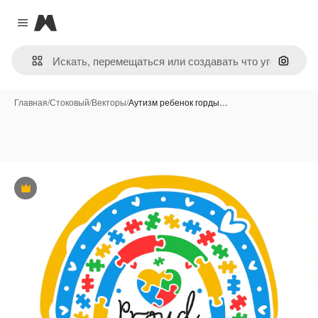
Magnific
Close menu
Поиск 
Главная
/
Стоковый
/
Векторы
/
Аутизм ребенок горды…
Премиум