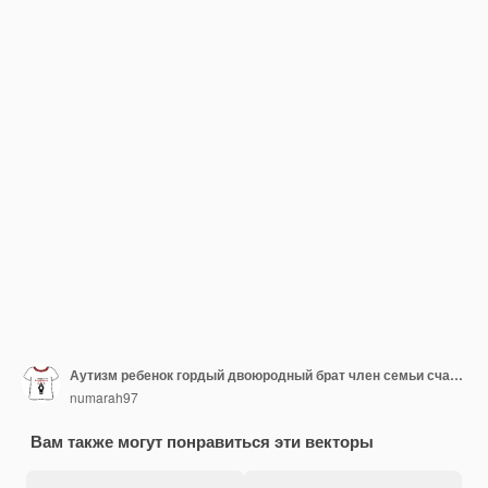
Аутизм ребенок гордый двоюродный брат член семьи счастливый день аутизма празднование гордой семьи svg дизайн
numarah97
Вам также могут понравиться эти векторы