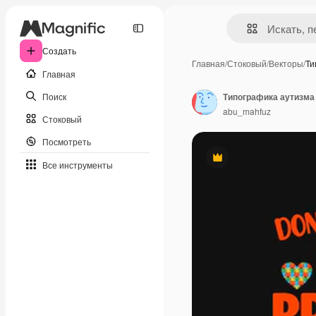
Создать
Главная
/
Стоковый
/
Векторы
/
Ти
Главная
Поиск
Типографика аутизма
abu_mahfuz
Стоковый
Посмотреть
Премиум
Все инструменты