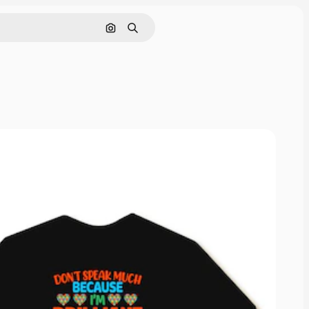
Поиск по изображению
Поиск