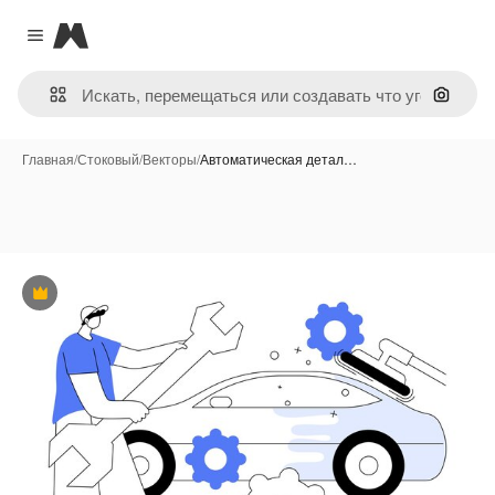
Magnific
Close menu
Поиск 
Главная
/
Стоковый
/
Векторы
/
Автоматическая детал…
Премиум