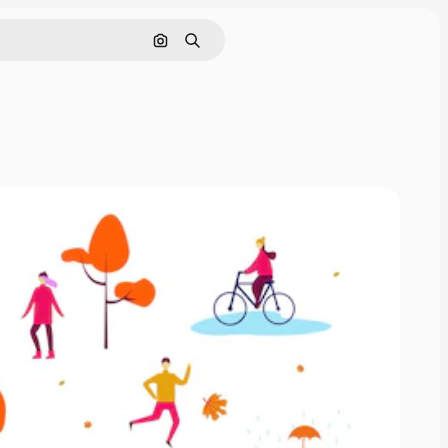
Поиск по изображению
Поиск