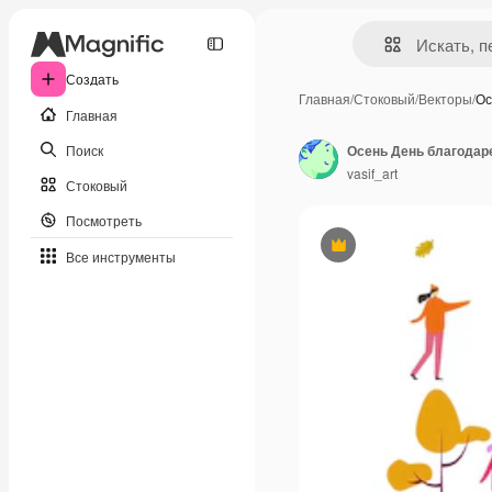
Создать
Главная
/
Стоковый
/
Векторы
/
Ос
Главная
Поиск
vasif_art
Стоковый
Посмотреть
Премиум
Все инструменты