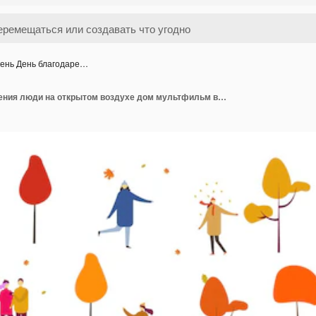
ень День благодаре…
Осень День благодарения люди на открытом воздухе дом мультфильм вектор иллюстрация сцена мужчина женщина пары дети ходят с зонтиками собаки проводят время в парке кататься на велосипедах читать книги красить