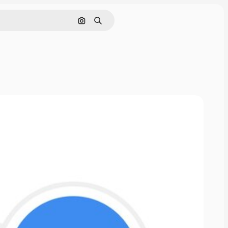
Поиск по изображению
Поиск