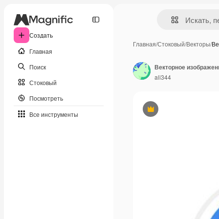
Создать
Главная
/
Стоковый
/
Векторы
/
Ве
Главная
Поиск
ali344
Стоковый
Посмотреть
Премиум
Все инструменты