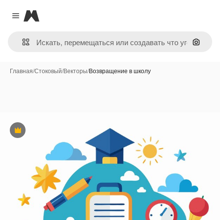
Magnific
Close menu
Поиск 
Главная
/
Стоковый
/
Векторы
/
Возвращение в школу
Премиум