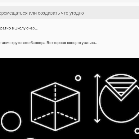
ратно в школу очер…
Обратно в школу очертания кругового баннера Векторная концептуальная иллюстрация