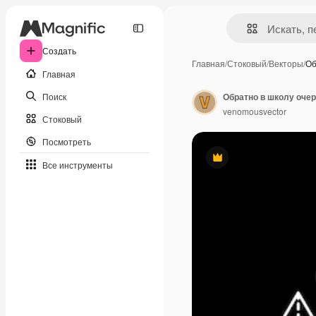
Создать
Главная
/
Стоковый
/
Векторы
/
Об
Главная
Поиск
venomousvector
Стоковый
Посмотреть
Премиум
Все инструменты