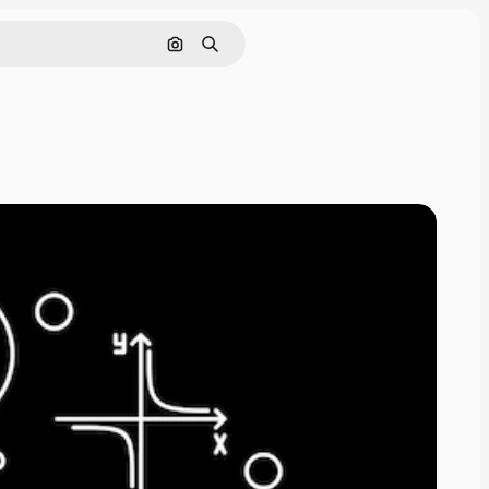
Поиск по изображению
Поиск