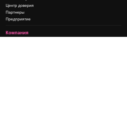
Центр доверия
Партнеры
Предприятие
Компания
Цены
О нас
Reviews
Вакансии
Поиск тенденций
Блог
События
Slidesgo
Продайте свой контент
Помещение для прессы
Ищете magnific.ai
Связаться с нами