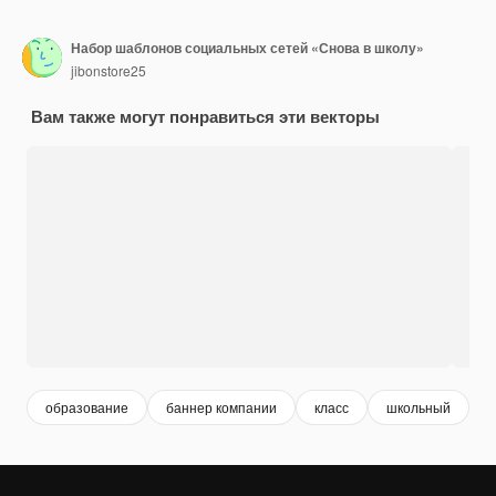
Набор шаблонов социальных сетей «Снова в школу»
jibonstore25
Вам также могут понравиться эти векторы
образование
баннер компании
класс
школьный
у