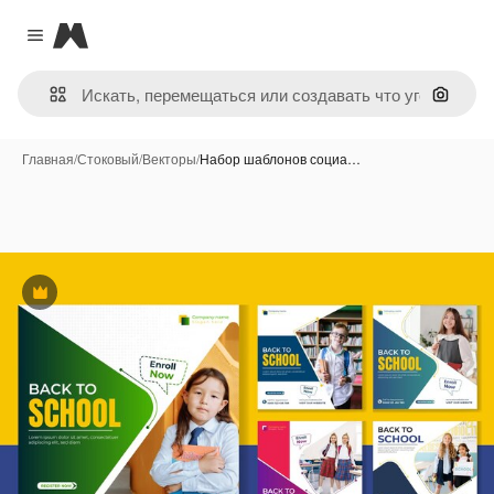
Magnific
Close menu
Поиск 
Главная
/
Стоковый
/
Векторы
/
Набор шаблонов социа…
Премиум