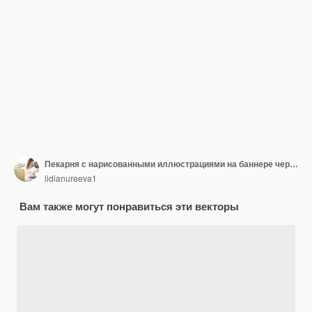
Пекарня с нарисованными иллюстрациями на баннере черно-белый бежевый кофе булочки бобы хлеб капучино чашка круассан хлеб вафли багет кафе утренний завтрак выпечка
lidianureeva1
Вам также могут понравиться эти векторы