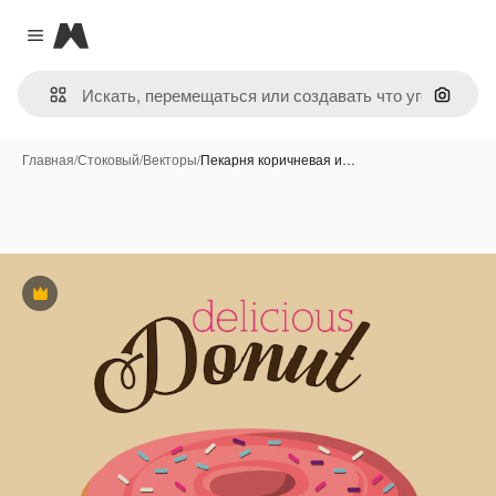
Magnific
Close menu
Поиск 
Главная
/
Стоковый
/
Векторы
/
Пекарня коричневая и…
Премиум