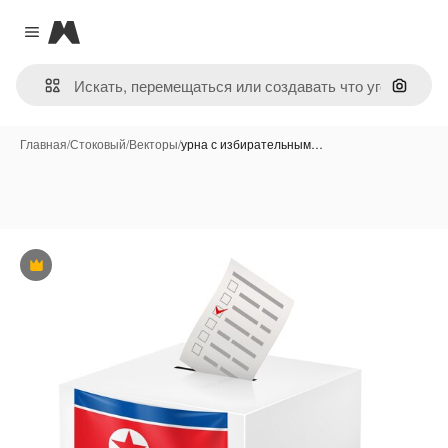
Magnific
Close menu
Поиск 
Главная
/
Стоковый
/
Векторы
/
урна с избирательным…
Премиум