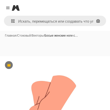
Magnific
Close menu
Поиск 
Главная
/
Стоковый
/
Векторы
/
Босые женские ноги с…
Премиум