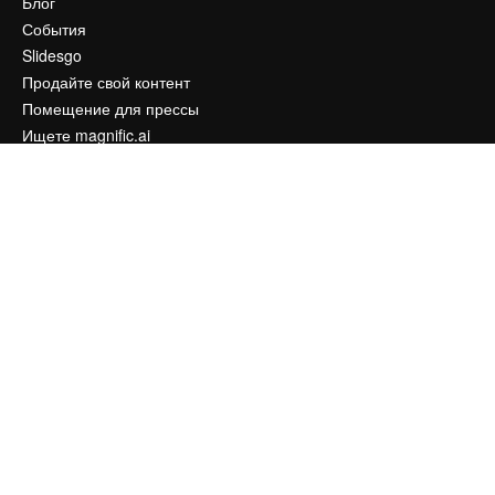
Блог
События
Slidesgo
Продайте свой контент
Помещение для прессы
Ищете magnific.ai
Связаться с нами
Клиентская поддержка
Instagram
YouTube
LinkedIn
TikTok
Discord
X
Reddit
Copyright © 2010-
2026
Freepik Company S.L.U.
Все права защищены
.