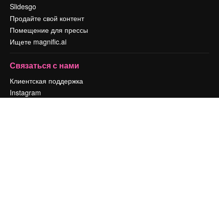
Slidesgo
Продайте свой контент
Помещение для прессы
Ищете magnific.ai
Связаться с нами
Клиентская поддержка
Instagram
YouTube
LinkedIn
TikTok
Discord
X
Reddit
Copyright © 2010-
2026
Freepik Company S.L.U.
Все права защищены
.