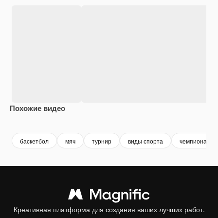
Похожие видео
Premium
Premium
Premium
Premium
Сгенериров
баскетбол
мяч
турнир
виды спорта
чемпионат
Креативная платформа для создания ваших лучших работ.