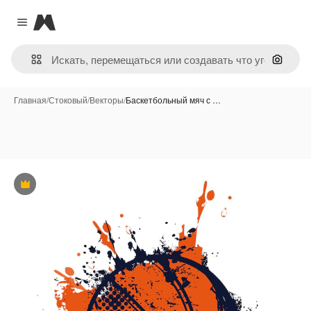
Magnific
Close menu
Поиск 
Главная
/
Стоковый
/
Векторы
/
Баскетбольный мяч с …
Премиум